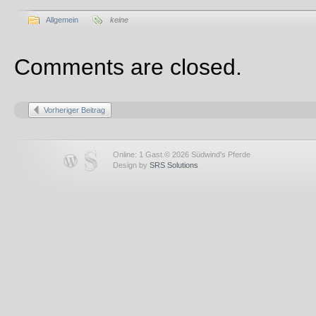
Allgemein
keine
Comments are closed.
Vorheriger Beitrag
Online: 1 Gast.© 2026 Südwind's Pferde
Design by
SRS Solutions